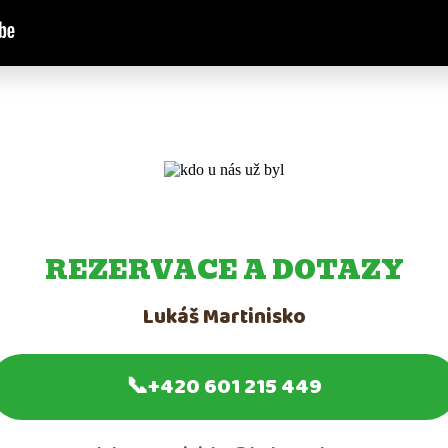
REZERVACE A DOTAZY
Lukáš Martinisko
📞
+420 601 215 449