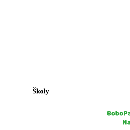
Školy
BoboPar
Na