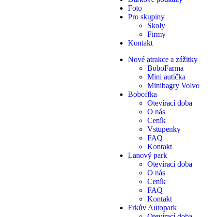
Foto
Pro skupiny
Školy
Firmy
Kontakt
Nové atrakce a zážitky
BoboFarma
Mini autíčka
Minibagry Volvo
Boboffka
Otevírací doba
O nás
Ceník
Vstupenky
FAQ
Kontakt
Lanový park
Otevírací doba
O nás
Ceník
FAQ
Kontakt
Frkův Autopark
Otevírací doba