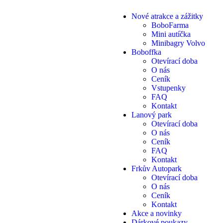
Nové atrakce a zážitky
BoboFarma
Mini autíčka
Minibagry Volvo
Boboffka
Otevírací doba
O nás
Ceník
Vstupenky
FAQ
Kontakt
Lanový park
Otevírací doba
O nás
Ceník
FAQ
Kontakt
Frkův Autopark
Otevírací doba
O nás
Ceník
Kontakt
Akce a novinky
Dárkové poukazy