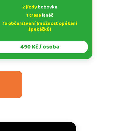
2 jízdy
bobovka
1 trasa
lanáč
1x občerstvení (možnost opékání
špekáčků)
490 Kč / osoba