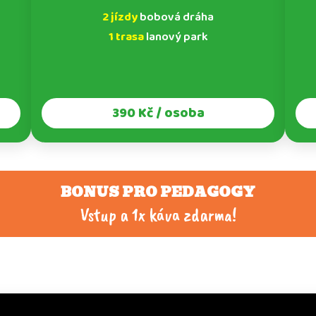
2 jízdy
bobová dráha
1 trasa
lanový park
390 Kč / osoba
BONUS PRO PEDAGOGY
Vstup a 1x káva zdarma!