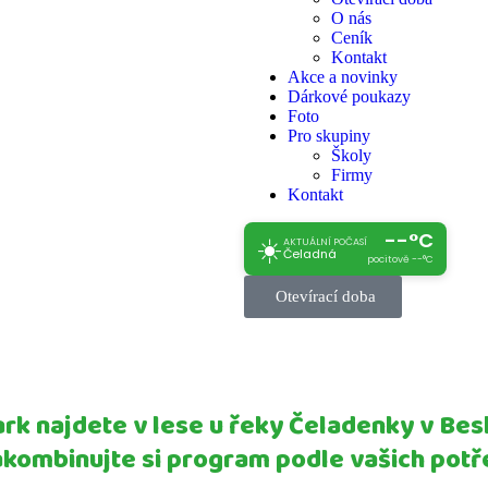
O nás
Ceník
Kontakt
Akce a novinky
Dárkové poukazy
Foto
Pro skupiny
Školy
Firmy
Kontakt
--°C
☀️
AKTUÁLNÍ POČASÍ
Čeladná
pocitově --°C
Otevírací doba
k najdete v lese u řeky Čeladenky v Be
kombinujte si program podle vašich potř