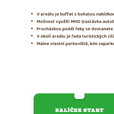
V areálu je buffet s bohatou nabídko
Možnost využití MHD (zastávka auto
Procházkou podél řeky se dostanete k
V okolí areálu je řada turistických cí
Máme vlastní parkoviště, kde zaparku
BALÍČEK START