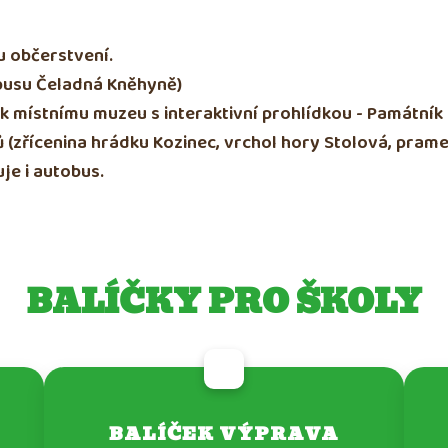
u občerstvení.
busu Čeladná Kněhyně)
 místnímu muzeu s interaktivní prohlídkou - Památník 
lů (zřícenina hrádku Kozinec, vrchol hory Stolová, pramen
je i autobus.
BALÍČKY PRO ŠKOLY
BALÍČEK VÝPRAVA