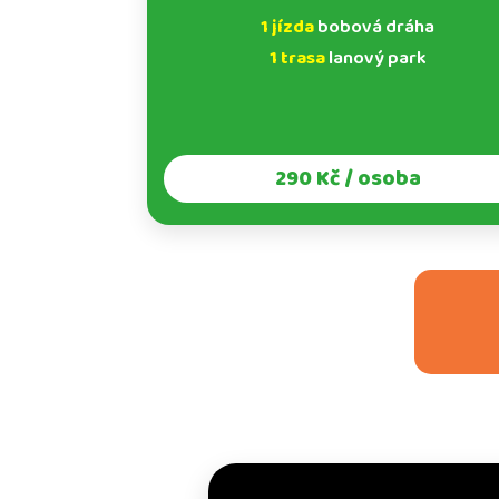
1 jízda
bobová dráha
1 trasa
lanový park
290 Kč / osoba