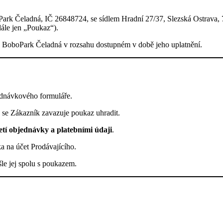
ark Čeladná, IČ 26848724, se sídlem Hradní 27/37, Slezská Ostrava, 71
ále jen „Poukaz“).
álu BoboPark Čeladná v rozsahu dostupném v době jeho uplatnění.
ednávkového formuláře.
se Zákazník zavazuje poukaz uhradit.
jetí objednávky a platebními údaji
.
 na účet Prodávajícího.
šle jej spolu s poukazem.