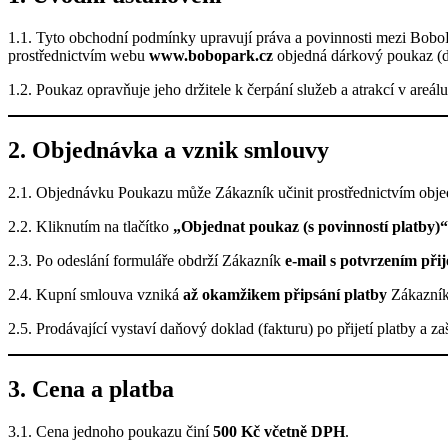
1.1. Tyto obchodní podmínky upravují práva a povinnosti mezi BoboP
prostřednictvím webu
www.bobopark.cz
objedná dárkový poukaz (d
1.2. Poukaz opravňuje jeho držitele k čerpání služeb a atrakcí v are
2. Objednávka a vznik smlouvy
2.1. Objednávku Poukazu může Zákazník učinit prostřednictvím obj
2.2. Kliknutím na tlačítko
„Objednat poukaz (s povinností platby)“
2.3. Po odeslání formuláře obdrží Zákazník
e-mail s potvrzením při
2.4. Kupní smlouva vzniká
až okamžikem připsání platby
Zákazníka
2.5. Prodávající vystaví daňový doklad (fakturu) po přijetí platby a za
3. Cena a platba
3.1. Cena jednoho poukazu činí
500 Kč včetně DPH
.