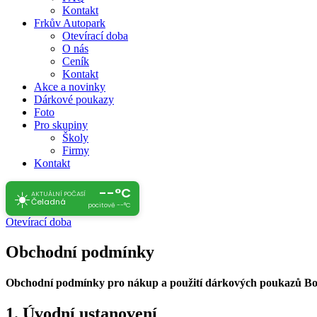
Kontakt
Frkův Autopark
Otevírací doba
O nás
Ceník
Kontakt
Akce a novinky
Dárkové poukazy
Foto
Pro skupiny
Školy
Firmy
Kontakt
--°C
☀️
AKTUÁLNÍ POČASÍ
Čeladná
pocitově --°C
Otevírací doba
Obchodní podmínky
Obchodní podmínky pro nákup a použití dárkových poukazů B
1. Úvodní ustanovení