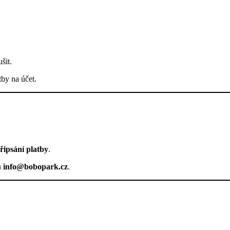
šit.
tby na účet.
řipsání platby
.
u
info@bobopark.cz
.