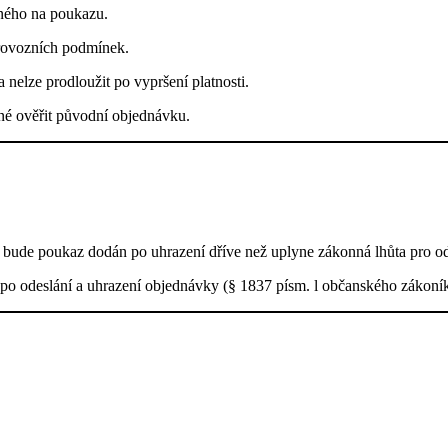
ého na poukazu.
provozních podmínek.
a nelze prodloužit po vypršení platnosti.
žné ověřit původní objednávku.
 bude poukaz dodán po uhrazení dříve než uplyne zákonná lhůta pro o
po odeslání a uhrazení objednávky (§ 1837 písm. l občanského zákoní