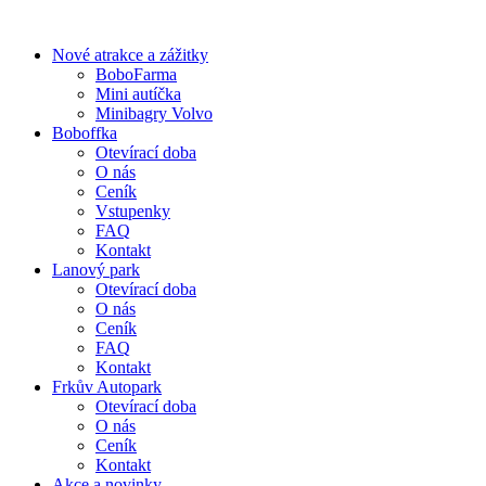
Skip
to
Nové atrakce a zážitky
content
BoboFarma
Mini autíčka
Minibagry Volvo
Boboffka
Otevírací doba
O nás
Ceník
Vstupenky
FAQ
Kontakt
Lanový park
Otevírací doba
O nás
Ceník
FAQ
Kontakt
Frkův Autopark
Otevírací doba
O nás
Ceník
Kontakt
Akce a novinky