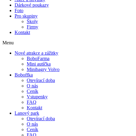
Dárkové poukazy
Foto
Pro skupiny
Školy
Firmy
Kontakt
Menu
Nové atrakce a zážitky
BoboFarma
Mini autíčka
Minibagry Volvo
Boboffka
Otevírací doba
O nás
Ceník
Vstupenky
FAQ
Kontakt
Lanový park
Otevírací doba
O nás
Ceník
FAQ