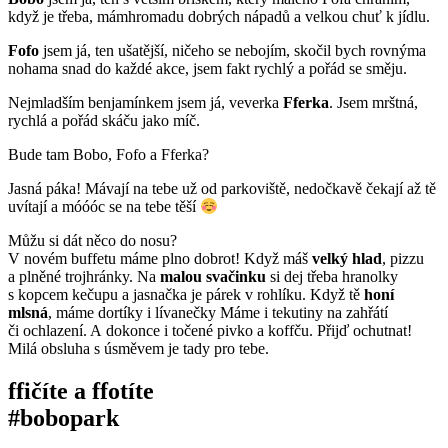
když je třeba, mámhromadu dobrých nápadů a velkou chuť k jídlu.
Fofo
jsem já, ten ušatější, ničeho se nebojím, skočil bych rovnýma
nohama snad do každé akce, jsem fakt rychlý a pořád se směju.
Nejmladším benjamínkem jsem já, veverka
Fferka
. Jsem mrštná,
rychlá a pořád skáču jako míč.
Bude tam Bobo, Fofo a Fferka?
Jasná páka! Mávají na tebe už od parkoviště, nedočkavě čekají až tě
uvítají a móóóc se na tebe těší
Můžu si dát něco do nosu?
V novém buffetu máme plno dobrot! Když máš
velký hlad
, pizzu
a plněné trojhránky. Na
malou svačinku
si dej třeba hranolky
s kopcem kečupu a jasnačka je párek v rohlíku. Když tě
honí
mlsná
, máme dortíky i lívanečky Máme i tekutiny na zahřátí
či ochlazení. A dokonce i točené pivko a koffču. Přijď ochutnat!
Milá obsluha s úsměvem je tady pro tebe.
ffičíte a ffotíte
#bobopark