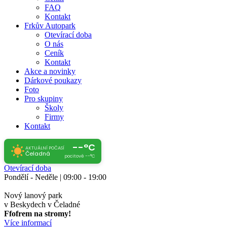
FAQ
Kontakt
Frkův Autopark
Otevírací doba
O nás
Ceník
Kontakt
Akce a novinky
Dárkové poukazy
Foto
Pro skupiny
Školy
Firmy
Kontakt
--°C
AKTUÁLNÍ POČASÍ
Čeladná
pocitově --°C
Otevírací doba
Pondělí - Neděle | 09:00 - 19:00
Nový lanový park
v Beskydech v Čeladné
Ffofrem na stromy!
Více informací