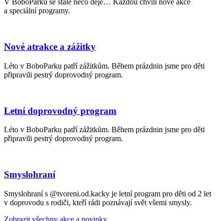
V BoboParku se stále něco děje… Každou chvíli nové akce
a speciální programy.
Nové atrakce a zážitky
Léto v BoboParku patří zážitkům. Během prázdnin jsme pro děti
připravili pestrý doprovodný program.
Letní doprovodný program
Léto v BoboParku patří zážitkům. Během prázdnin jsme pro děti
připravili pestrý doprovodný program.
Smyslohraní
Smyslohraní s @tvoreni.od.kacky je letní program pro děti od 2 let
v doprovodu s rodiči, kteří rádi poznávají svět všemi smysly.
Zobrazit všechny akce a novinky