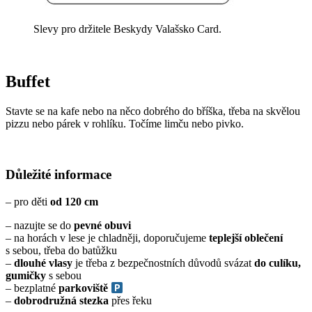
Slevy pro držitele Beskydy Valašsko Card.
Buffet
Stavte se na kafe nebo na něco dobrého do bříška, třeba na skvělou
pizzu nebo párek v rohlíku. Točíme limču nebo pivko.
Důležité informace
– pro děti
od 120 cm
– nazujte se do
pevné obuvi
– na horách v lese je chladněji, doporučujeme
teplejší oblečení
s sebou, třeba do batůžku
–
dlouhé vlasy
je třeba z bezpečnostních důvodů svázat
do culíku,
gumičky
s sebou
– bezplatné
parkoviště
–
dobrodružná stezka
přes řeku