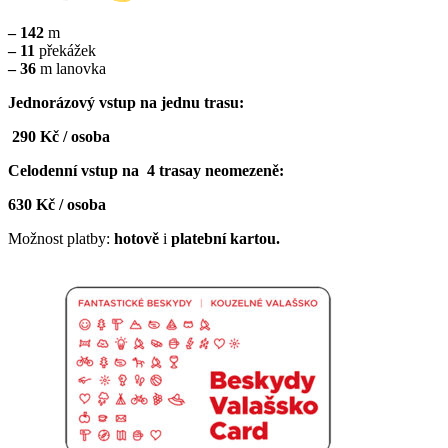
– 142
m
– 11
překážek
– 36
m lanovka
Jednorázový vstup na jednu trasu:
290 Kč / osoba
Celodenní vstup na 4 trasay neomezeně:
630 Kč / osoba
Možnost platby:
hotově
i
platební kartou.