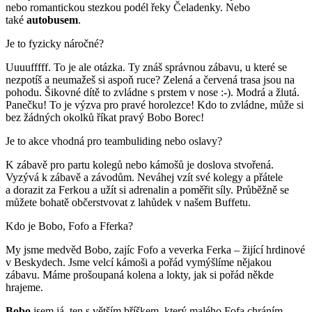
nebo romantickou stezkou podél řeky Čeladenky. Nebo
také
autobusem
.
Je to fyzicky náročné?
Uuuufffff. To je ale otázka. Ty znáš správnou zábavu, u které se
nezpotíš a neumažeš si aspoň ruce? Zelená a červená trasa jsou na
pohodu. Šikovné dítě to zvládne s prstem v nose :-). Modrá a žlutá.
Panečku! To je výzva pro pravé horolezce! Kdo to zvládne, může si
bez žádných okolků říkat pravý Bobo Borec!
Je to akce vhodná pro teambuliding nebo oslavy?
K zábavě pro partu kolegů nebo kámošů je doslova stvořená.
Vyzývá k zábavě a závodům. Neváhej vzít své kolegy a přátele
a dorazit za Ferkou a užít si adrenalin a poměřit síly. Průběžně se
můžete bohatě občerstvovat z lahůdek v našem Buffetu.
Kdo je Bobo, Fofo a Fferka?
My jsme medvěd Bobo, zajíc Fofo a veverka Ferka – žijící hrdinové
v Beskydech. Jsme velcí kámoši a pořád vymýšlíme nějakou
zábavu. Máme prošoupaná kolena a lokty, jak si pořád někde
hrajeme.
Bobo
jsem já, ten s větším bříškem, který malého Fofa chráním,