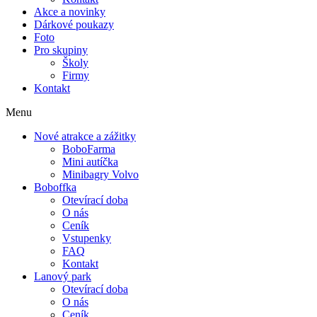
Akce a novinky
Dárkové poukazy
Foto
Pro skupiny
Školy
Firmy
Kontakt
Menu
Nové atrakce a zážitky
BoboFarma
Mini autíčka
Minibagry Volvo
Boboffka
Otevírací doba
O nás
Ceník
Vstupenky
FAQ
Kontakt
Lanový park
Otevírací doba
O nás
Ceník