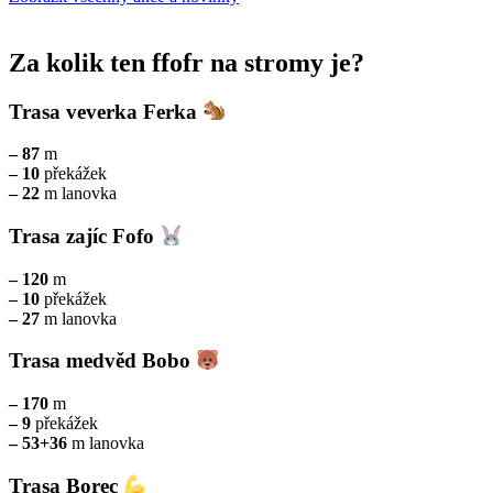
Za kolik ten ffofr na stromy je?
Trasa veverka Ferka
– 87
m
– 10
překážek
– 22
m lanovka
Trasa zajíc Fofo
– 120
m
– 10
překážek
– 27
m lanovka
Trasa medvěd Bobo
– 170
m
– 9
překážek
– 53+36
m lanovka
Trasa Borec