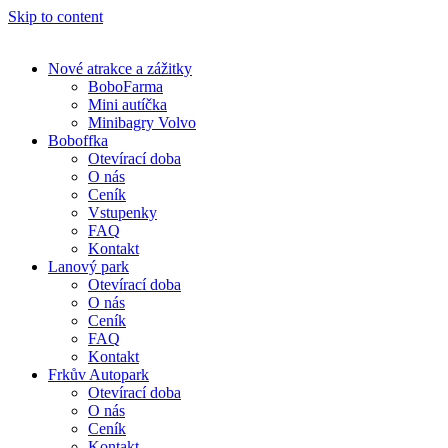
Skip to content
Nové atrakce a zážitky
BoboFarma
Mini autíčka
Minibagry Volvo
Boboffka
Otevírací doba
O nás
Ceník
Vstupenky
FAQ
Kontakt
Lanový park
Otevírací doba
O nás
Ceník
FAQ
Kontakt
Frkův Autopark
Otevírací doba
O nás
Ceník
Kontakt