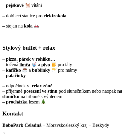
–
pejskové
vítáni
– dobíjecí stanice pro
elektrokola
– stojan na
kola
Stylový buffet + relax
–
pizza
, párek v rohlíku…
– točená
limča
a
pivo
pro táty
–
kafíčko
a
bublinky
pro mámy
–
palačinky
– odpočinek v
relax zóně
– příjemné
posezení ve stínu
pod
slunečníkem nebo naopak
na
sluníčku
na tribuně s výhledem
–
procházka
lesem
Kontakt
BoboPark
Čeladná
– Moravskoslezský kraj – Beskydy