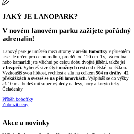
JAKÝ JE LANOPARK?
V novém lanovém parku zažijete pořádný
adrenalin!
Lanový park je umístěn mezi stromy v areálu
Boboffky
v přilehlém
lese. Je určen pro celou rodinu, pro děti od 120 cm. Ty, tvá rodina
nebo kamarádi jste všichni po celou dobu dvojitě jištěni, takže
jsi
v bezpečí
. Vybereš si ze
č
tyř možných cest:
od dětské po těžkou.
Vyzkoušíš svou hbitost, rychlost a sílu na celkem
504 m dráhy
,
42
překážkách a svezeš se na pěti lanovkách.
Vyšplháš se do výšky
až 10 m a budeš mít super výhledy na lesy, hory a koryto řeky
Čeladenky.
Příběh boboffky
Zobrazit ceny
Akce a novinky