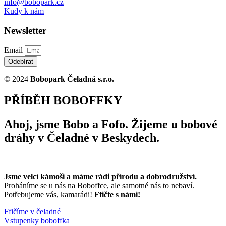
info@bobopark.cz
Kudy k nám
Newsletter
Email
Odebírat
© 2024
Bobopark Čeladná s.r.o.
PŘÍBĚH BOBOFFKY
Ahoj, jsme Bobo a Fofo. Žijeme u bobové
dráhy v Čeladné v Beskydech.
Jsme velcí kámoši a máme rádi přírodu a dobrodružství.
Proháníme se u nás na Boboffce, ale samotné nás to nebaví.
Potřebujeme vás, kamarádi!
Ffičte s námi!
Ffičíme v čeladné
Vstupenky boboffka