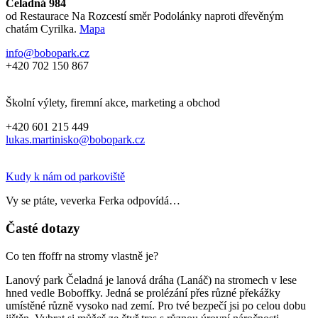
Čeladná 984
od Restaurace Na Rozcestí směr Podolánky naproti dřevěným
chatám Cyrilka.
Mapa
info@bobopark.cz
+420 702 150 867
Školní výlety, firemní akce, marketing a obchod
+420 601 215 449
lukas.martinisko@bobopark.cz
Kudy k nám od parkoviště
Vy se ptáte, veverka Ferka odpovídá…
Časté dotazy
Co ten ffoffr na stromy vlastně je?
​Lanový park Čeladná je lanová dráha (Lanáč) na stromech v lese
hned vedle Boboffky. Jedná se prolézání přes různé překážky
umístěné různě vysoko nad zemí. Pro tvé bezpečí jsi po celou dobu