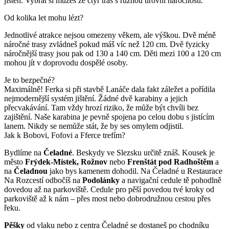
jištěn. Vybrat si můžeš ze čtyř tras s různou úrovní náročnosti.
Od kolika let mohu lézt?
Jednotlivé atrakce nejsou omezeny věkem, ale výškou. Dvě méně
náročné trasy zvládneš pokud máš víc než 120 cm. Dvě fyzicky
náročnější trasy jsou pak od 130 a 140 cm. Děti mezi 100 a 120 cm
mohou jít v doprovodu dospělé osoby.
Je to bezpečné?
Maximálně! Ferka si při stavbě Lanáče dala fakt záležet a pořídila
nejmodernější systém jištění. Žádné dvě karabiny a jejich
přecvakávání. Tam vždy hrozí riziko, že může být chvíli bez
zajištění. Naše karabina je pevně spojena po celou dobu s jistícím
lanem. Nikdy se nemůže stát, že by ses omylem odjistil.
Jak k Bobovi, Fofovi a Fferce trefím?
Bydlíme na
Čeladné
. Beskydy ve Slezsku určitě znáš. Kousek je
město
Frýdek-Místek, Rožnov
nebo
Frenštát pod Radhoštěm
a
na
Čeladnou
jako bys kamenem dohodil. Na Čeladné u Restaurace
Na Rozcestí odbočíš na
Podolánky
a navigační cedule tě pohodlně
dovedou až na parkoviště. Cedule pro pěší povedou tvé kroky od
parkoviště až k nám – přes most nebo dobrodružnou cestou přes
řeku.
Pěšky
od vlaku nebo z centra Čeladné se dostaneš po chodníku