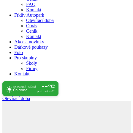
FAQ
Kontakt
Frkův Autopark
Otevírací doba
O nás
Ceník
Kontakt
Akce a novinky
Dárkové poukazy
Foto
Pro skupiny
Školy
Firmy
Kontakt
--°C
☀️
AKTUÁLNÍ POČASÍ
Čeladná
pocitově --°C
Otevírací doba