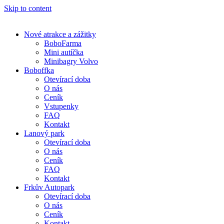
Skip to content
Nové atrakce a zážitky
BoboFarma
Mini autíčka
Minibagry Volvo
Boboffka
Otevírací doba
O nás
Ceník
Vstupenky
FAQ
Kontakt
Lanový park
Otevírací doba
O nás
Ceník
FAQ
Kontakt
Frkův Autopark
Otevírací doba
O nás
Ceník
Kontakt