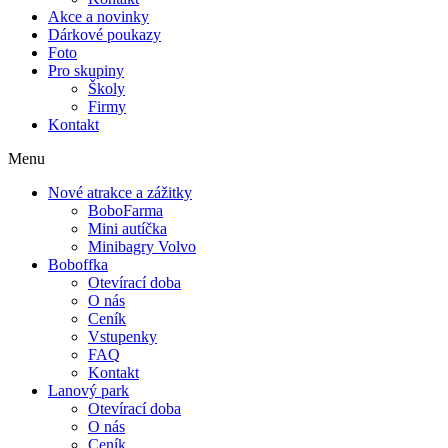
Akce a novinky
Dárkové poukazy
Foto
Pro skupiny
Školy
Firmy
Kontakt
Menu
Nové atrakce a zážitky
BoboFarma
Mini autíčka
Minibagry Volvo
Boboffka
Otevírací doba
O nás
Ceník
Vstupenky
FAQ
Kontakt
Lanový park
Otevírací doba
O nás
Ceník