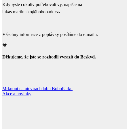
Kdybyste cokoliv potřebovali vy, napište na
.
lukas.martinisko@bobopark.cz
Všechny informace z poptávky posíláme do e-mailu.
💚
Děkujeme, že jste se rozhodli vyrazit do Beskyd.
Mrknout na otevírací dobu BoboParku
Akce a novinky