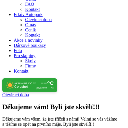
FAQ
Kontakt
Frkův Autopark
Otevírací doba
O nás
Ceník
Kontakt
Akce a novinky
Dárkové poukazy
Foto
Pro skupiny
Školy
Firmy
Kontakt
--°C
AKTUÁLNÍ POČASÍ
Čeladná
pocitově --°C
Otevírací doba
Děkujeme vám! Byli jste skvělí!!!
Děkujeme vám všem, že jste ffičeli s námi! Velmi se vás vážíme
a těšíme se opět na prvního máje. Byli jste skvělí!!!