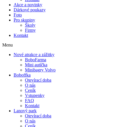
Akce a novinky
Dárkové poukazy
Foto
Pro skupiny
Školy
Firmy
Kontakt
Menu
Nové atrakce a zážitky
BoboFarma
Mini autíčka
Minibagry Volvo
Boboffka
Otevírací doba
O nás
Ceník
Vstupenky
FAQ
Kontakt
Lanový park
Otevírací doba
O nás
Ceník