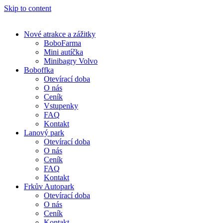
Skip to content
Nové atrakce a zážitky
BoboFarma
Mini autíčka
Minibagry Volvo
Boboffka
Otevírací doba
O nás
Ceník
Vstupenky
FAQ
Kontakt
Lanový park
Otevírací doba
O nás
Ceník
FAQ
Kontakt
Frkův Autopark
Otevírací doba
O nás
Ceník
Kontakt