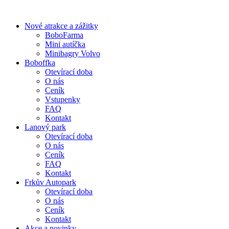
Skip
to
Nové atrakce a zážitky
content
BoboFarma
Mini autíčka
Minibagry Volvo
Boboffka
Otevírací doba
O nás
Ceník
Vstupenky
FAQ
Kontakt
Lanový park
Otevírací doba
O nás
Ceník
FAQ
Kontakt
Frkův Autopark
Otevírací doba
O nás
Ceník
Kontakt
Akce a novinky