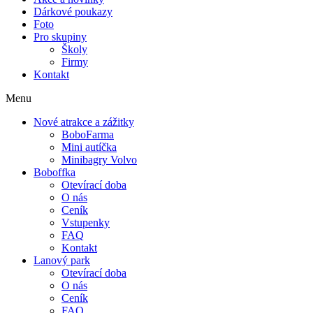
Dárkové poukazy
Foto
Pro skupiny
Školy
Firmy
Kontakt
Menu
Nové atrakce a zážitky
BoboFarma
Mini autíčka
Minibagry Volvo
Boboffka
Otevírací doba
O nás
Ceník
Vstupenky
FAQ
Kontakt
Lanový park
Otevírací doba
O nás
Ceník
FAQ