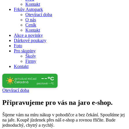
Kontakt
Frkův Autopark
Otevírací doba
O nás
Ceník
Kontakt
Akce a novinky
Dárkové poukazy
Foto
Pro skupiny
Školy
Firmy
Kontakt
--°C
AKTUÁLNÍ POČASÍ
Čeladná
pocitově --°C
Otevírací doba
Připravujeme pro vás na jaro e-shop.
Šijeme vám na míru nákup v pohodičce a bez čekání. Spouštíme jej
na jaře. Koupě jízdenek přes náš e-shop a rovnou ffičíte. Bude
jednoduchý, chytrý a rychlý.